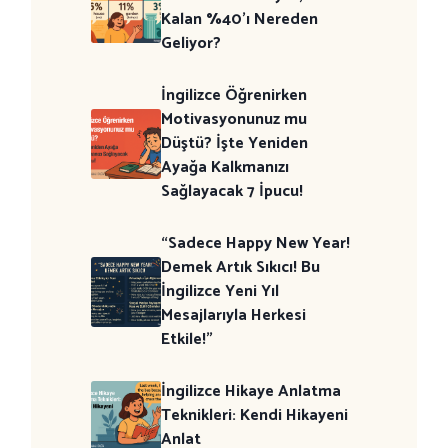
Kalan %40’ı Nereden
Geliyor?
İngilizce Öğrenirken
Motivasyonunuz mu
Düştü? İşte Yeniden
Ayağa Kalkmanızı
Sağlayacak 7 İpucu!
“Sadece Happy New Year!
Demek Artık Sıkıcı! Bu
İngilizce Yeni Yıl
Mesajlarıyla Herkesi
Etkile!”
İngilizce Hikaye Anlatma
Teknikleri: Kendi Hikayeni
Anlat